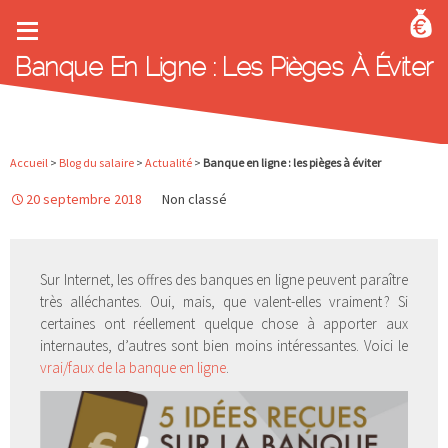
Aller au contenu principal
Banque En Ligne : Les Pièges À Éviter
Accueil
>
Blog du salaire
>
Actualité
>
Banque en ligne : les pièges à éviter
20 septembre 2018
Non classé
Sur Internet, les offres des banques en ligne peuvent paraître
très alléchantes. Oui, mais, que valent-elles vraiment ? Si
certaines ont réellement quelque chose à apporter aux
internautes, d’autres sont bien moins intéressantes. Voici le
vrai/faux de la banque en ligne
.