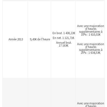
Avec une majoration
d’heures
supplémentaires à
En brut. 1 430,22€
10% : 1 610,02€
En net. 1 121,71€.
Année 2013
9,43€ de l’heure
Annuel brut.
Avec une majoration
17 163€.
d’heures
supplémentaires à
25% : 1 634,53€.
Avec une majoration
d’heures