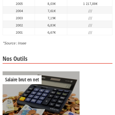
2005
8,03€
1 217,88€
2004
7,61€
///
2003
7,19€
///
2002
6,83€
///
2001
6,67€
///
*Source : Insee
Nos Outils
Salaire brut en net