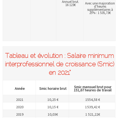
Annuel brut.
Avec une majoration
16 123€
d’heures
supplémentaires à
25% : 1 535,73€
Tableau et évolution : Salaire minimum
interprofessionnel de croissance (Smic)
en 2021*
Smic mensuel brut pour
Année
Smic horaire brut
151,67 heures de travail
2021
10,25 €
1554,58 €
2020
10,15 €
1 539,42 €
2019
10,03€
1 521,22€