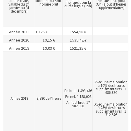
année civile,
Montant du SMIC
mensuel brut pour
mensuel pour la
er
valable du 1
horaire brut
39h (ajout d’heures
durée légale (35h)
janvier au 31
supplémentaires)
décembre)
Année 2021
10,25 €
1554,58 €
Année 2020
10,15 €
1 539,42 €
Année 2019
10,03 €
1521,25 €
Avec une majoration
à 10% des heures
supplémentaires : 1
En brut. 1 498,47€
686,88€
En net. 1 188,00€
Année 2018
9,88€ de l’heure
Annuel brut. 17
Avec une majoration
982,00€
à 25% des heures
supplémentaires : 1
712,57€