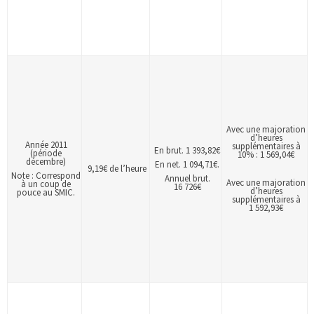
Avec une majoration
d’heures
Année 2011
supplémentaires à
En brut. 1 393,82€
(période
10% : 1 569,04€
décembre)
En net. 1 094,71€.
9,19€ de l’heure
Note : Correspond
Annuel brut.
Avec une majoration
à un coup de
16 726€
d’heures
pouce au SMIC.
supplémentaires à
1 592,93€