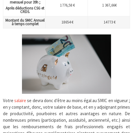
mensuel pour 39h ;
1 776,58 €
1 367,66€
Après déductions CSG et
CRDS.
Montant du SMIC Annuel
18 654 €
14 773 €
à temps complet
Votre
salaire
se devra donc d’être au moins égal au SMIC en vigueur ;
en y comptant, donc, votre salaire de base, et en y adjoignant primes
de productivité, pourboires et autres avantages en nature. De
nombreuses primes (participation, assiduité, ancienneté, etc.) ainsi
que les remboursements de frais professionnels engagés et