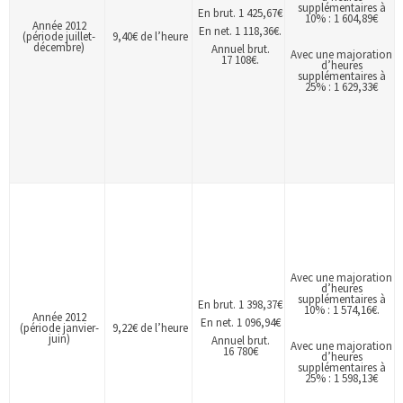
supplémentaires à
En brut. 1 425,67€
10% : 1 604,89€
Année 2012
En net. 1 118,36€.
(période juillet-
9,40€ de l’heure
décembre)
Annuel brut.
Avec une majoration
17 108€.
d’heures
supplémentaires à
25% : 1 629,33€
Avec une majoration
d’heures
supplémentaires à
En brut. 1 398,37€
10% : 1 574,16€.
Année 2012
En net. 1 096,94€
(période janvier-
9,22€ de l’heure
juin)
Annuel brut.
Avec une majoration
16 780€
d’heures
supplémentaires à
25% : 1 598,13€