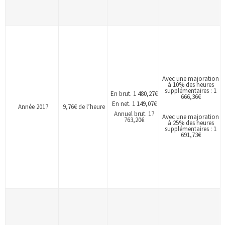
Avec une majoration
à 10% des heures
supplémentaires : 1
En brut. 1 480,27€
666,36€
En net. 1 149,07€
Année 2017
9,76€ de l’heure
Annuel brut. 17
Avec une majoration
763,20€
à 25% des heures
supplémentaires : 1
691,73€