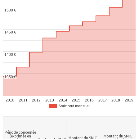
1500 €
1500 €
1450 €
1450 €
1400 €
1400 €
1350 €
1350 €
2010
2011
2012
2013
2014
2015
2016
2017
2018
2019
Smic brut mensuel
Période concernée
(exprimée en
Montant du SMIC
Montant du SMIC