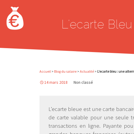
Aller au contenu principal
L’ecarte Bleu
Accueil
>
Blog du salaire
>
Actualité
>
L’ecarte bleu : une alter
14 mars 2018
Non classé
L’ecarte bleue est une carte bancair
de carte valable pour une seule tr
transactions en ligne. Payante pour