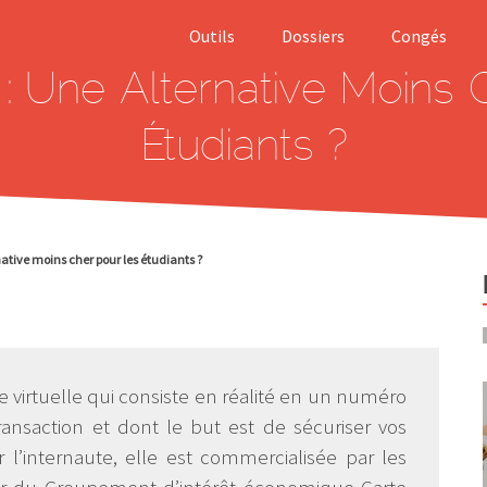
Outils
Dossiers
Congés
 : Une Alternative Moins
Salaire brut net
Smic
Étudiants ?
Calcul indemnité
Rupture
de licenciement
conventionnell
Calculer
Abandon de
indemnité rupture
poste
conventionnelle
Prélèvement à 
native moins cher pour les étudiants ?
Calculer son
source
allocation
chômage (ARE)
Harcèlement a
travail
Simulation APL
Chèque emploi
e virtuelle qui consiste en réalité en un numéro
Modèles Lettre
Service (CESU)
de démission
ansaction et dont le but est de sécuriser vos
Prime d’activit
 l’internaute, elle est commercialisée par les