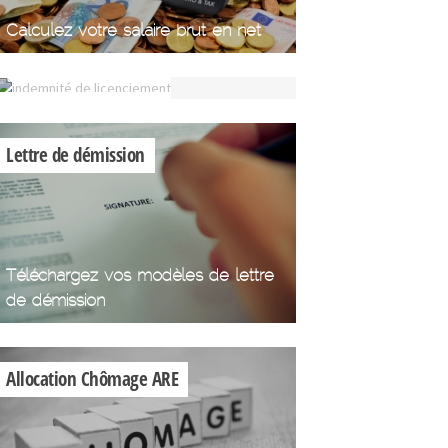
Calculez votre
Calculez votre salaire brut en net
indemnité de
licenciement
Indemnité de
licenciement
Lettre de démission
Téléchargez vos modèles de lettre
de démission
Allocation Chômage ARE