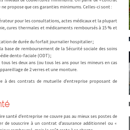
 ne propose que ces garanties minimums. Celles-ci sont :
érateur pour les consultations, actes médicaux et la plupart
hie, cures thermales et médicaments remboursés à 15 % et
ation de durée du forfait journalier hospitalier ;
 la base de remboursement de la Sécurité sociale des soins
édie dento-faciale (ODT) ;
tous les deux ans (ou tous les ans pour les mineurs en cas
appareillage de 2 verres et une monture.
re à des contrats de mutuelle d’entreprise proposant de
nté
e santé d’entreprise ne couvre pas au mieux ses postes de
er de souscrire à un contrat d’assurance additionnel ou «
mieux remboursé, mais le coût reste à sa charge.