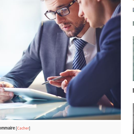
ommaire
[
Cacher
]