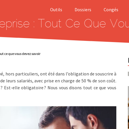
Outils
Dossiers
Congés
reprise : Tout Ce Que Vo
Salaire brut net
Smic
Calcul indemnité
Rupture
de licenciement
conventionnell
Calculer
Abandon de
tout ce que vous devez savoir
indemnité rupture
poste
conventionnelle
Prélèvement à 
Calculer son
source
é, hors particuliers, ont été dans l’obligation de souscrire à
allocation
de leurs salariés, avec prise en charge de 50 % de son coût.
chômage (ARE)
Harcèlement a
? Est-elle obligatoire ? Nous vous disons tout ce que vous
travail
Simulation APL
Chèque emploi
Modèles Lettre
Service (CESU)
de démission
Prime d’activit