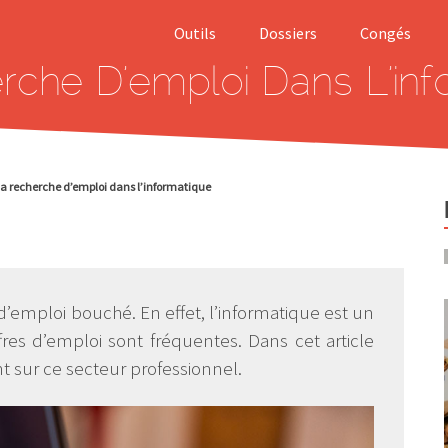
Outils
Dossiers
Congés
rche D’emploi Dans L’inf
Salaire brut net
Smic
Calcul indemnité
Rupture
de licenciement
conventionnell
Calculer
Abandon de
a recherche d’emploi dans l’informatique
indemnité rupture
poste
conventionnelle
Prélèvement à 
Calculer son
source
allocation
chômage (ARE)
Harcèlement a
d’emploi bouché. En effet, l’informatique est un
travail
Simulation APL
res d’emploi sont fréquentes. Dans cet article
Chèque emploi
t sur ce secteur professionnel.
Modèles Lettre
Service (CESU)
de démission
Prime d’activit