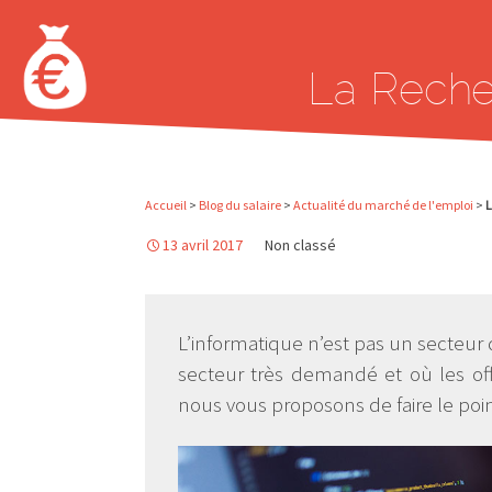
Aller au contenu principal
La Reche
Accueil
>
Blog du salaire
>
Actualité du marché de l'emploi
>
L
13 avril 2017
Non classé
L’informatique n’est pas un secteur 
secteur très demandé et où les off
nous vous proposons de faire le poin