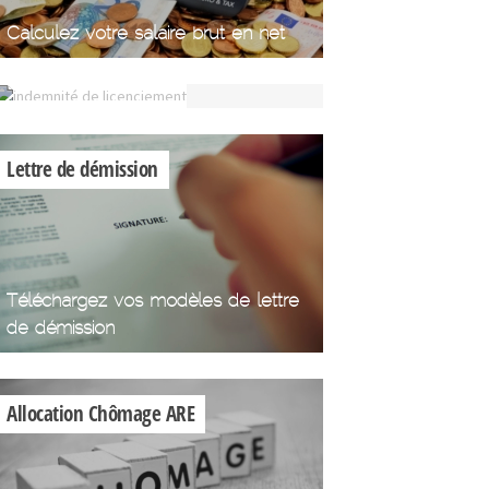
Calculez votre
Calculez votre salaire brut en net
indemnité de
licenciement
Indemnité de
licenciement
Lettre de démission
Téléchargez vos modèles de lettre
de démission
Allocation Chômage ARE