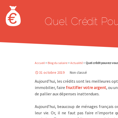
Aller au contenu principal
Quel Crédit Po
Accueil
>
Blog du salaire
>
Actualité
>
Quel crédit pouvez-vous 
31 octobre 2019
Non classé
Aujourd’hui, les crédits sont les meilleures opt
immobilier, faire
fructifier votre argent
, ou un
de pallier aux dépenses inattendues.
Aujourd’hui, beaucoup de ménages français on
leur vie. Or, il ne faut pas faire n’importe 