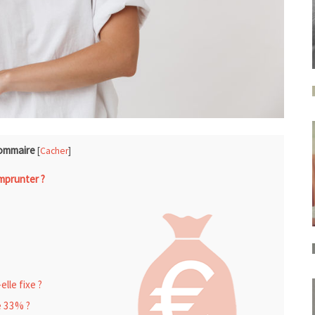
ommaire
[
Cacher
]
mprunter ?
lle fixe ?
e 33% ?