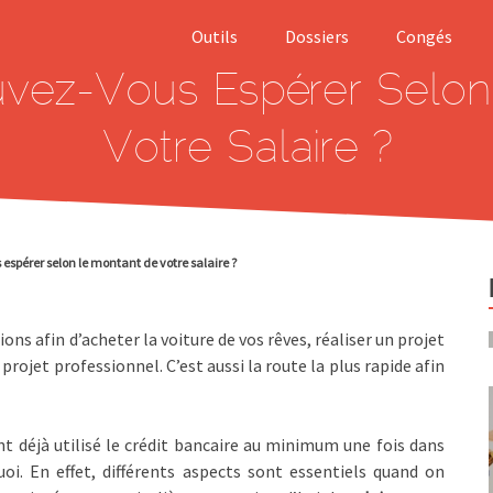
Outils
Dossiers
Congés
uvez-Vous Espérer Selo
Salaire brut net
Smic
Votre Salaire ?
Calcul indemnité
Rupture
de licenciement
conventionnell
Calculer
Abandon de
indemnité rupture
poste
conventionnelle
Prélèvement à 
espérer selon le montant de votre salaire ?
Calculer son
source
allocation
chômage (ARE)
Harcèlement a
ions afin d’acheter la voiture de vos rêves, réaliser un projet
travail
Simulation APL
 projet professionnel. C’est aussi la route la plus rapide afin
Chèque emploi
Modèles Lettre
Service (CESU)
de démission
t déjà utilisé le crédit bancaire au minimum une fois dans
Prime d’activit
quoi. En effet, différents aspects sont essentiels quand on